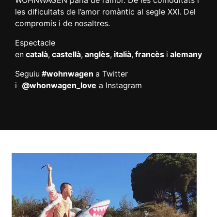
WOHNWAGEN parla de l’amor. De les comoditats i
les dificultats de l’amor romàntic al segle XXI. Del
compromís i de nosaltres.
Espectacle
en
català
,
castellà
,
anglès
,
italià
,
francès
i
alemany
Seguiu
#wohnwagen
a Twitter
i
@whonwagen_love
a Instagram