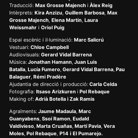
Traducció:
Max Grosse Majench
i
Àlex Reig
Intèrprets:
Kira Anzizu
,
Guillem Barbosa
,
Max
Grosse Majench
,
Elena Martín
,
Laura
Weissmahr
i
Oriol Puig
Espai escènic i il·luminació:
Marc Salicrú
Vestuari:
Chloe Campbell
Audiovisuals:
Gerard Vidal Barrena
Música:
Jonathan Hamann
,
Juan Luis
Batalla
,
Lucía Fumero
,
Gerard Vidal Barrena
,
Pau
Balaguer
,
Rémi Pradère
Ajudantia de direcció i producció:
Carla Celda
Fotograﬁa:
Itsaso Arizkuren
i
Pol Rebaque
Making of:
Adrià Botella i Zak Ramis
Agraïments:
Jaume Madaula
,
Marc
Guanyabens
,
Ssoí Ramon
,
Eudald
Valdivieso
,
Marta Cruañas
,
Martí Pavia
,
Vera
Moles
,
Pol Rebaque
,
P14
i
El Pumarejo.