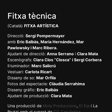
Fitxa tècnica
(Català)
FITXA ARTÍSTICA
Direcció:
Sergi Pompermayer
amb
Eric Balbàs, Maria Hernández, Mar
Pawlowsky i Marc Ribera.
Ajudant de direcció:
Anna Serrano
i
Clara Mata
Escenògrafs:
Clara Clos “Closca” i Sergi Corbera
Il·luminador:
Marc Salicrú
Vestuari:
Carlota Ricart
Disseny de so:
Mar Orfila
Fotos del espectacle:
Clàudia Serrahima
Disseny gráfic:
Eric Balbàs
Ajudant de producció:
Clara Mata
Una producció de
Mola Produccions
,
El Eje
i La
Brutal amb el suport de
CC Can Felipa
.